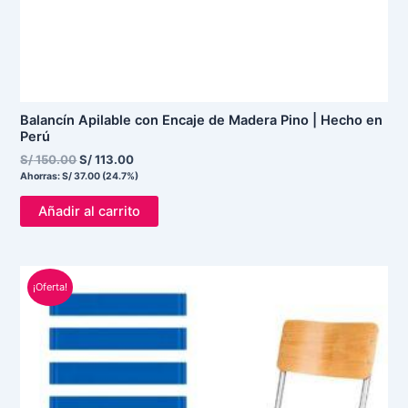
Balancín Apilable con Encaje de Madera Pino | Hecho en
Perú
S/
150.00
S/
113.00
Ahorras:
S/
37.00
(24.7%)
Añadir al carrito
El
El
¡Oferta!
precio
precio
original
actual
era:
es:
S/ 25.00.
S/ 15.00.