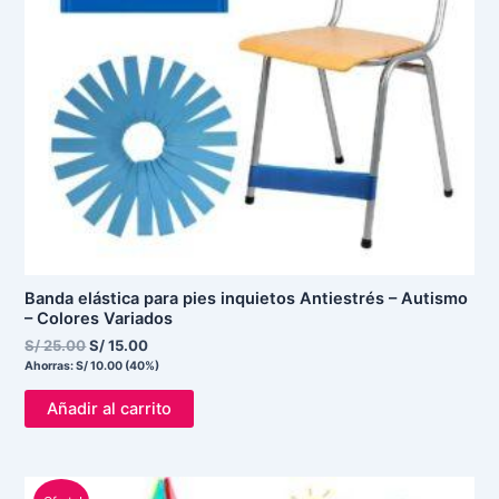
Banda elástica para pies inquietos Antiestrés – Autismo
– Colores Variados
S/
25.00
S/
15.00
Ahorras:
S/
10.00
(40%)
Añadir al carrito
El
El