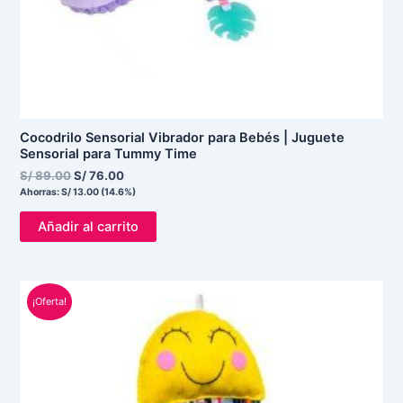
Cocodrilo Sensorial Vibrador para Bebés | Juguete
Sensorial para Tummy Time
S/
89.00
S/
76.00
Ahorras:
S/
13.00
(14.6%)
Añadir al carrito
El
El
¡Oferta!
precio
precio
original
actual
era:
es:
S/ 50.00.
S/ 30.00.