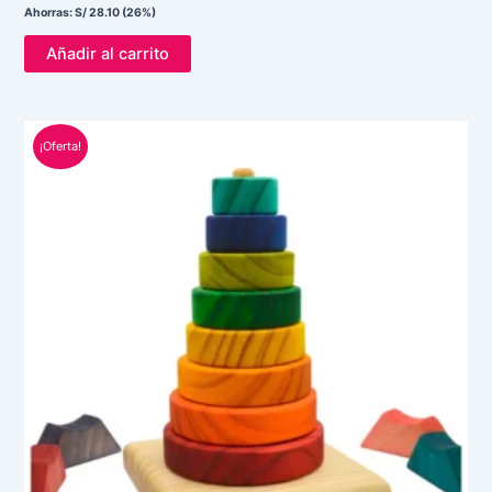
Ahorras:
S/
28.10
(26%)
Añadir al carrito
El
El
¡Oferta!
precio
precio
original
actual
era:
es:
S/ 120.00.
S/ 85.00.