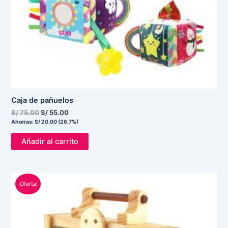
Caja de pañuelos
S/
75.00
S/
55.00
Ahorras:
S/
20.00
(26.7%)
Añadir al carrito
El
El
¡Oferta!
precio
precio
original
actual
era:
es:
S/ 220.00.
S/ 135.00.