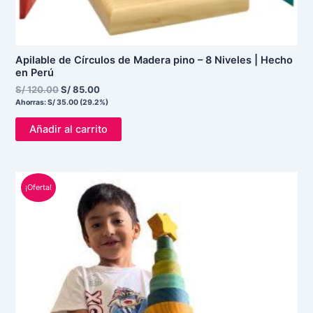
Apilable de Círculos de Madera pino – 8 Niveles | Hecho
en Perú
S/
120.00
S/
85.00
Ahorras:
S/
35.00
(29.2%)
Añadir al carrito
El
El
¡Oferta!
precio
precio
original
actual
era:
es:
S/ 400.00.
S/ 356.00.