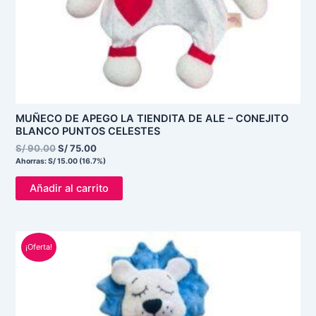
MUÑECO DE APEGO LA TIENDITA DE ALE – CONEJITO
BLANCO PUNTOS CELESTES
S/
90.00
S/
75.00
Ahorras:
S/
15.00
(16.7%)
Añadir al carrito
El
El
¡Oferta!
precio
precio
original
actual
era:
es:
S/ 90.00.
S/ 65.00.