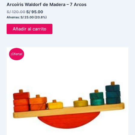
Arcoíris Waldorf de Madera – 7 Arcos
S/
120.00
S/
95.00
Ahorras:
S/
25.00
(20.8%)
Añadir al carrito
El
El
¡Oferta!
precio
precio
original
actual
era:
es:
S/ 150.00.
S/ 113.00.