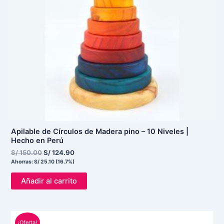
Apilable de Círculos de Madera pino – 10 Niveles |
Hecho en Perú
S/
150.00
S/
124.90
Ahorras:
S/
25.10
(16.7%)
Añadir al carrito
El
El
¡Oferta!
precio
precio