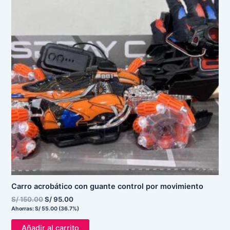
S/ 150.00.
S/ 95.00.
Carro acrobático con guante control por movimiento
S/
150.00
S/
95.00
Ahorras:
S/
55.00
(36.7%)
Añadir al carrito