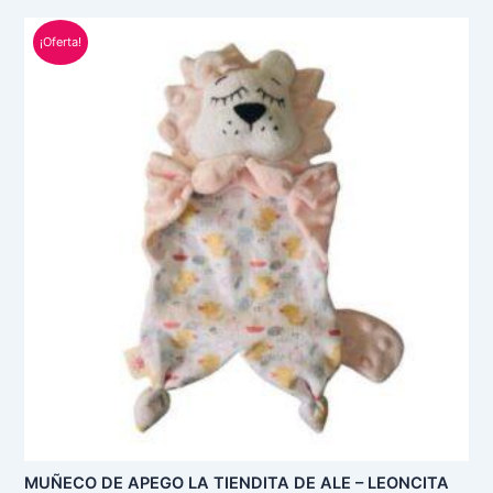
El
El
¡Oferta!
precio
precio
original
actual
era:
es:
S/ 90.00.
S/ 65.00.
MUÑECO DE APEGO LA TIENDITA DE ALE – LEONCITA