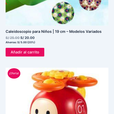
Caleidoscopio para Niños | 19 cm – Modelos Variados
S/
25.00
S/
20.00
Ahorras:
S/
5.00
(20%)
Añadir al carrito
El
El
¡Oferta!
precio
precio
original
actual
era:
es:
S/ 55.00.
S/ 35.00.