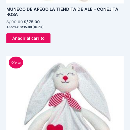
MUÑECO DE APEGO LA TIENDITA DE ALE – CONEJITA
ROSA
S/
90.00
S/
75.00
Ahorras:
S/
15.00
(16.7%)
Añadir al carrito
El
El
¡Oferta!
precio
precio
original
actual
era:
es:
S/ 90.00.
S/ 75.00.