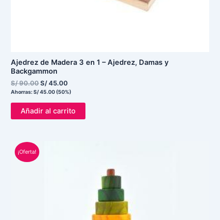
Ajedrez de Madera 3 en 1 – Ajedrez, Damas y
Backgammon
S/
90.00
S/
45.00
Ahorras:
S/
45.00
(50%)
Añadir al carrito
El
El
¡Oferta!
precio
precio
original
actual
era:
es:
S/ 150.00.
S/ 124.90.