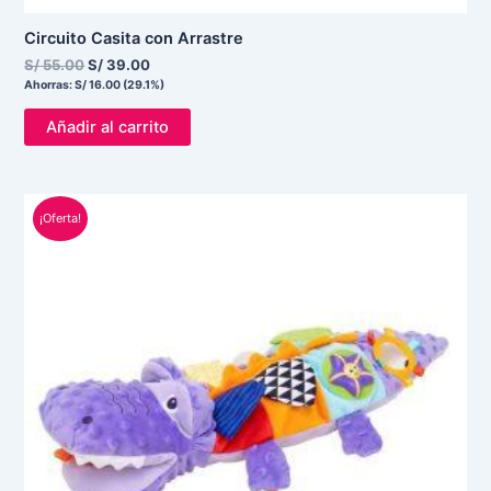
Circuito Casita con Arrastre
S/
55.00
S/
39.00
Ahorras:
S/
16.00
(29.1%)
Añadir al carrito
El
El
¡Oferta!
precio
precio
original
actual
era:
es:
S/ 89.00.
S/ 76.00.