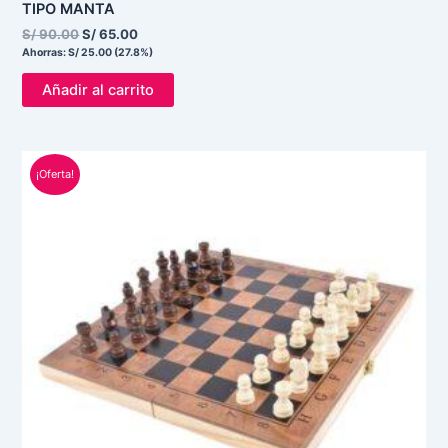
TIPO MANTA
S/
90.00
S/
65.00
Ahorras:
S/
25.00
(27.8%)
Añadir al carrito
El
El
¡Oferta!
precio
precio
original
actual
era:
es:
S/ 90.00.
S/ 45.00.