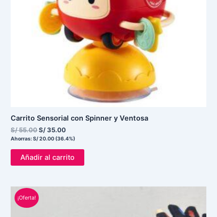
Carrito Sensorial con Spinner y Ventosa
S/
55.00
S/
35.00
Ahorras:
S/
20.00
(36.4%)
Añadir al carrito
El
El
¡Oferta!
precio
precio
original
actual
era:
es: