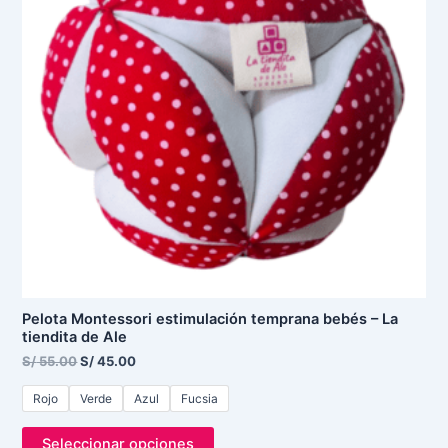
Las
opciones
se
pueden
elegir
en
la
página
de
producto
Pelota Montessori estimulación temprana bebés – La
tiendita de Ale
S/
55.00
S/
45.00
Rojo
Verde
Azul
Fucsia
Seleccionar opciones