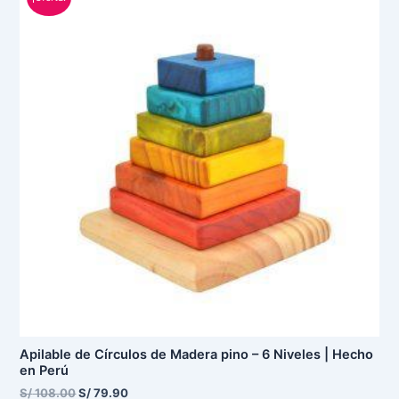
original
actual
era:
es:
S/ 108.00.
S/ 79.90.
Apilable de Círculos de Madera pino – 6 Niveles | Hecho
en Perú
S/
108.00
S/
79.90