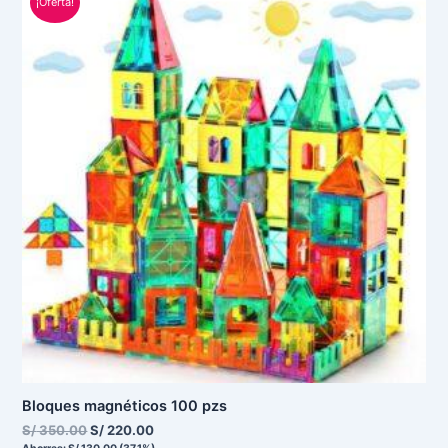
¡Oferta!
precio
precio
original
actual
era:
es:
S/ 350.00.
S/ 220.00.
Bloques magnéticos 100 pzs
S/
350.00
S/
220.00