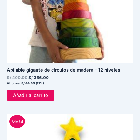
Apilable gigante de círculos de madera – 12 niveles
S/
400.00
S/
356.00
Ahorras:
S/
44.00
(11%)
Añadir al carrito
El
El
¡Oferta!
precio
precio
original
actual
era:
es:
S/ 120.00.
S/ 89.00.