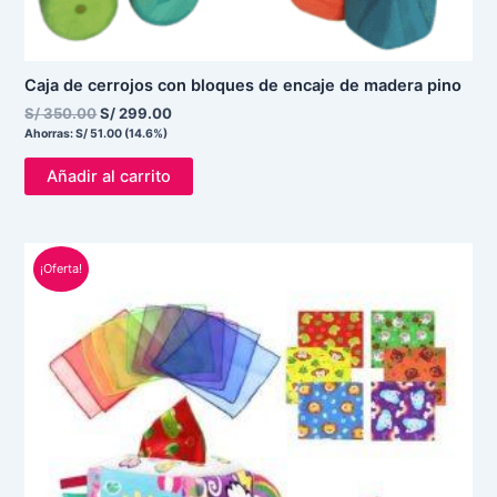
Caja de cerrojos con bloques de encaje de madera pino
S/
350.00
S/
299.00
Ahorras:
S/
51.00
(14.6%)
Añadir al carrito
El
El
¡Oferta!
precio
precio
original
actual
era:
es:
S/ 75.00.
S/ 55.00.