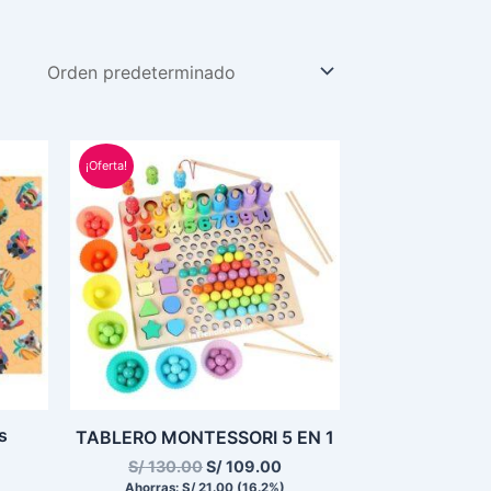
El
El
¡Oferta!
ecio
precio
precio
tual
original
actual
:
era:
es:
 23.00.
S/ 130.00.
S/ 109.00.
s
TABLERO MONTESSORI 5 EN 1
S/
130.00
S/
109.00
Ahorras:
S/
21.00
(16.2%)