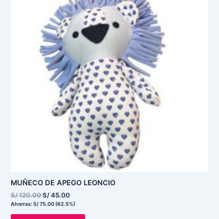
era:
es:
S/ 120.00.
S/ 45.00.
MUÑECO DE APEGO LEONCIO
S/
120.00
S/
45.00
Ahorras:
S/
75.00
(62.5%)