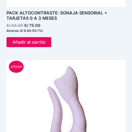
PACK ALTOCONTRASTE: SONAJA SENSORIAL +
TARJETAS 0 A 3 MESES
S/
84.00
S/
75.00
Ahorras:
S/
9.00
(10.7%)
Añadir al carrito
El
El
¡Oferta!
precio
precio
original
actual
era:
es:
S/ 50.00.
S/ 29.00.