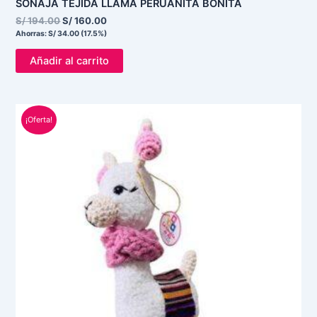
SONAJA TEJIDA LLAMA PERUANITA BONITA
S/
194.00
S/
160.00
Ahorras:
S/
34.00
(17.5%)
Añadir al carrito
El
El
¡Oferta!
precio
precio
original
actual
era:
es:
S/ 194.00.
S/ 160.00.