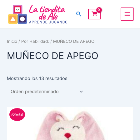
Ir
Main
al
Buscar
Men
contenido
Inicio
/
Por Habilidad:
/ MUÑECO DE APEGO
MUÑECO DE APEGO
Mostrando los 13 resultados
El
El
¡Oferta!
precio
precio
original
actual
era:
es:
S/ 90.00.
S/ 75.00.