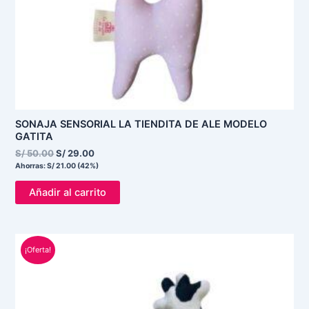
SONAJA SENSORIAL LA TIENDITA DE ALE MODELO
GATITA
S/
50.00
S/
29.00
Ahorras:
S/
21.00
(42%)
Añadir al carrito
El
El
¡Oferta!
precio
precio
original
actual
era:
es:
S/ 40.00.
S/ 29.00.