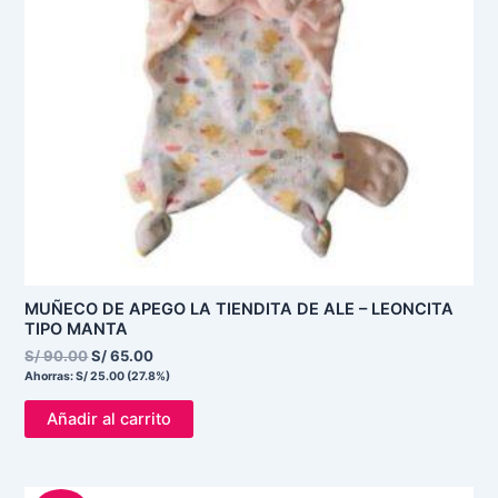
MUÑECO DE APEGO LA TIENDITA DE ALE – LEONCITA
TIPO MANTA
S/
90.00
S/
65.00
Ahorras:
S/
25.00
(27.8%)
Añadir al carrito
El
El