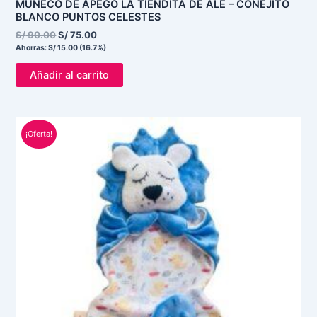
MUÑECO DE APEGO LA TIENDITA DE ALE – CONEJITO
BLANCO PUNTOS CELESTES
S/
90.00
S/
75.00
Ahorras:
S/
15.00
(16.7%)
Añadir al carrito
El
El
¡Oferta!
precio
precio
original
actual
era:
es:
S/ 90.00.
S/ 65.00.