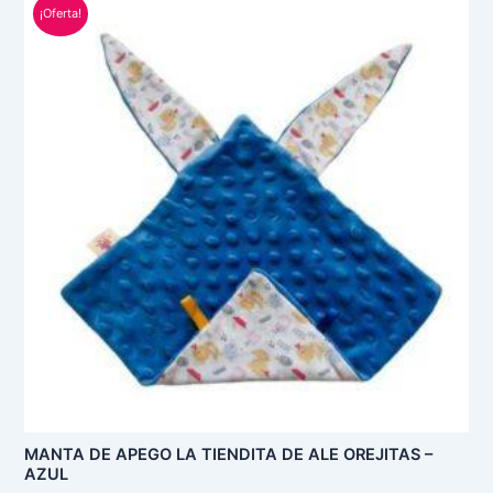
¡Oferta!
precio
precio
original
actual
era:
es:
S/ 55.00.
S/ 45.00.
MANTA DE APEGO LA TIENDITA DE ALE OREJITAS –
AZUL