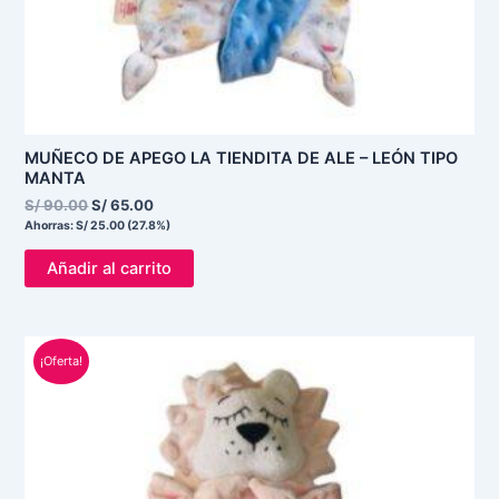
MUÑECO DE APEGO LA TIENDITA DE ALE – LEÓN TIPO
MANTA
S/
90.00
S/
65.00
Ahorras:
S/
25.00
(27.8%)
Añadir al carrito
El
El
¡Oferta!
precio
precio
original
actual
era:
es:
S/ 90.00.
S/ 65.00.