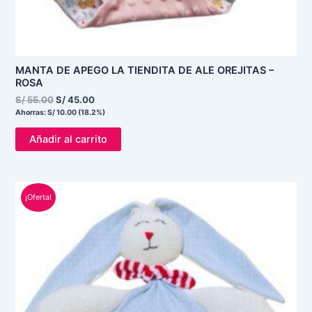
MANTA DE APEGO LA TIENDITA DE ALE OREJITAS –
ROSA
S/
55.00
S/
45.00
Ahorras:
S/
10.00
(18.2%)
Añadir al carrito
El
El
¡Oferta!
precio
precio
original
actual
era:
es:
S/ 90.00.
S/ 65.00.