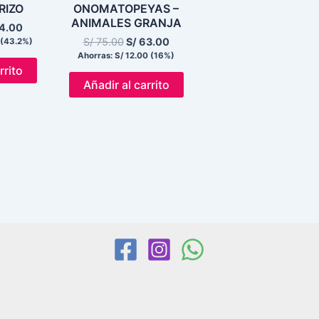
RIZO
ONOMATOPEYAS –
ANIMALES GRANJA
4.00
S/
75.00
S/
63.00
(43.2%)
Ahorras:
S/
12.00
(16%)
rrito
Añadir al carrito