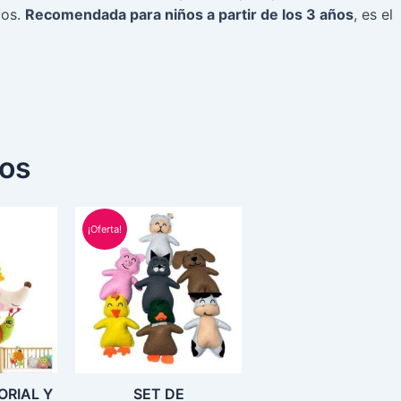
os.
Recomendada para niños a partir de los 3 años
, es el
dos
El
El
El
io
precio
precio
precio
¡Oferta!
inal
actual
original
actual
es:
era:
es:
5.00.
S/ 54.00.
S/ 75.00.
S/ 63.00.
ORIAL Y
SET DE