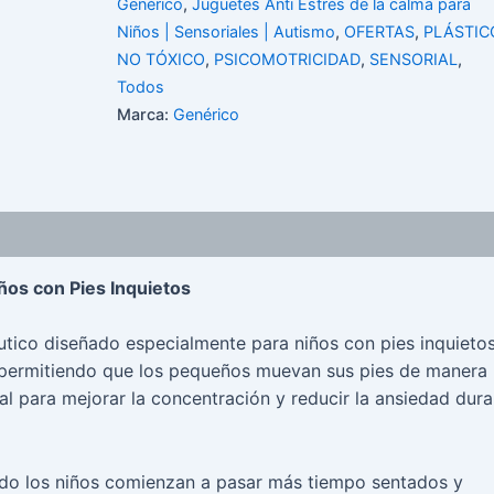
Genérico
,
Juguetes Anti Estrés de la calma para
Niños | Sensoriales | Autismo
,
OFERTAS
,
PLÁSTIC
NO TÓXICO
,
PSICOMOTRICIDAD
,
SENSORIAL
,
Todos
Marca:
Genérico
ños con Pies Inquietos
utico diseñado especialmente para niños con pies inquietos
a, permitiendo que los pequeños muevan sus pies de manera
al para mejorar la concentración y reducir la ansiedad dura
ndo los niños comienzan a pasar más tiempo sentados y