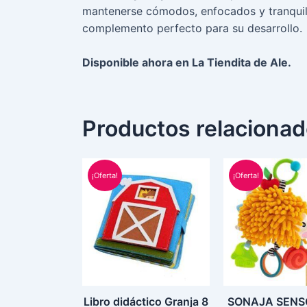
mantenerse cómodos, enfocados y tranquil
complemento perfecto para su desarrollo.
Disponible ahora en La Tiendita de Ale.
Productos relaciona
El
El
El
precio
precio
prec
¡Oferta!
¡Oferta!
original
actual
orig
era:
es:
era:
S/ 150.00.
S/ 74.99.
S/ 9
Libro didáctico Granja 8
SONAJA SENS