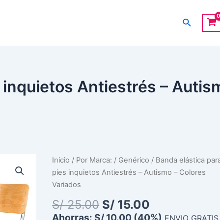
Buscar
 inquietos Antiestrés – Autis
El
El
Banda
Inicio
/
Por Marca:
/
Genérico
/ Banda elástica par
precio
precio
elástica
pies inquietos Antiestrés – Autismo – Colores
original
actual
para
Variados
era:
es:
pies
S/
25.00
S/
15.00
S/ 25.00.
S/ 15.00.
inquietos
Ahorras:
S/
10.00
(40%)
ENVIO GRATIS