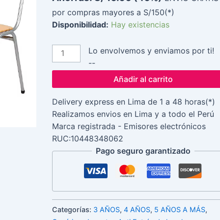
Antiestrés
por compras mayores a S/150(*)
-
Disponibilidad:
Hay existencias
Autismo
-
Colores
Lo envolvemos y enviamos por ti!
Variados
--
cantidad
Añadir al carrito
Delivery express en Lima de 1 a 48 horas(*)
Realizamos envios en Lima y a todo el Perú
Marca registrada - Emisores electrónicos
RUC:10448348062
Pago seguro garantizado
Categorías:
3 AÑOS
,
4 AÑOS
,
5 AÑOS A MÁS
,