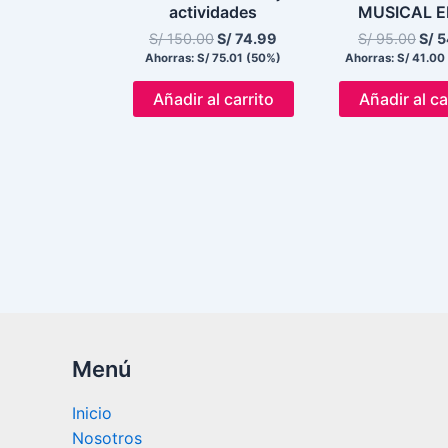
actividades
MUSICAL E
S/
150.00
S/
74.99
S/
95.00
S/
5
Ahorras:
S/
75.01
(50%)
Ahorras:
S/
41.00
Añadir al carrito
Añadir al ca
Menú
Inicio
Nosotros