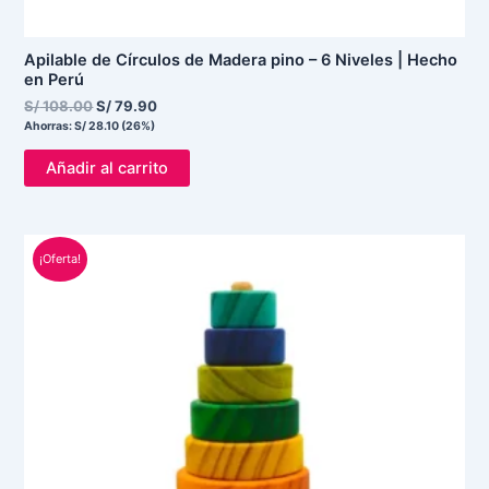
Apilable de Círculos de Madera pino – 6 Niveles | Hecho
en Perú
S/
108.00
S/
79.90
Ahorras:
S/
28.10
(26%)
Añadir al carrito
El
El
¡Oferta!
precio
precio
original
actual
era:
es:
S/ 120.00.
S/ 85.00.