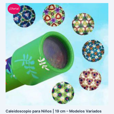
El
El
¡Oferta!
precio
precio
original
actual
era:
es:
S/ 25.00.
S/ 20.00.
Caleidoscopio para Niños | 19 cm – Modelos Variados