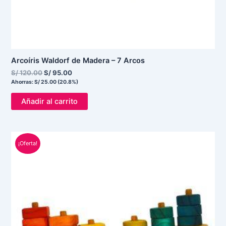
Arcoíris Waldorf de Madera – 7 Arcos
S/
120.00
S/
95.00
Ahorras:
S/
25.00
(20.8%)
Añadir al carrito
El
El
¡Oferta!
precio
precio
original
actual
era:
es:
S/ 150.00.
S/ 113.00.