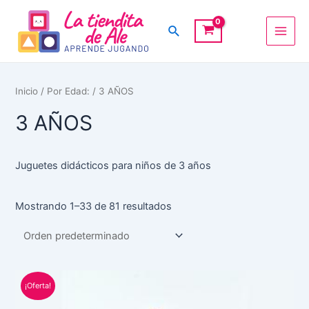
Ir
Main
al
Buscar
Men
contenido
Inicio
/
Por Edad:
/ 3 AÑOS
3 AÑOS
Juguetes didácticos para niños de 3 años
Mostrando 1–33 de 81 resultados
El
El
¡Oferta!
precio
precio
original
actual