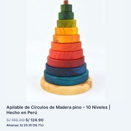
era:
es:
S/ 150.00.
S/ 124.90.
Apilable de Círculos de Madera pino – 10 Niveles |
Hecho en Perú
S/
150.00
S/
124.90
Ahorras:
S/
25.10
(16.7%)