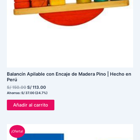
Balancín Apilable con Encaje de Madera Pino | Hecho en
Perú
S/
150.00
S/
113.00
Ahorras:
S/
37.00
(24.7%)
Añadir al carrito
El
El
¡Oferta!
precio
precio
original
actual