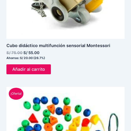
Cubo didáctico multifunción sensorial Montessori
S/
75.00
S/
55.00
Ahorras:
S/
20.00
(26.7%)
Añadir al carrito
El
El
¡Oferta!
precio
precio
original
actual
era:
es:
S/ 45.00.
S/ 30.00.