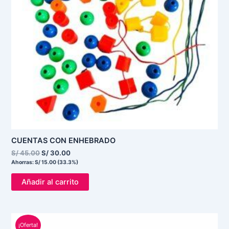
CUENTAS CON ENHEBRADO
S/
45.00
S/
30.00
Ahorras:
S/
15.00
(33.3%)
Añadir al carrito
El
El
¡Oferta!
precio
precio