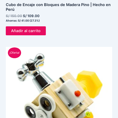
Cubo de Encaje con Bloques de Madera Pino | Hecho en
Perú
S/
150.00
S/
109.00
Ahorras:
S/
41.00
(27.3%)
Añadir al carrito
El
El
¡Oferta!
precio
precio
original
actual
era:
es:
S/ 75.00.
S/ 55.00.