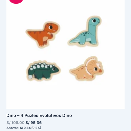
original
actual
era:
es:
S/ 105.00.
S/ 95.36.
Dino – 4 Puzles Evolutivos Dino
S/
105.00
S/
95.36
Ahorras:
S/
9.64
(9.2%)