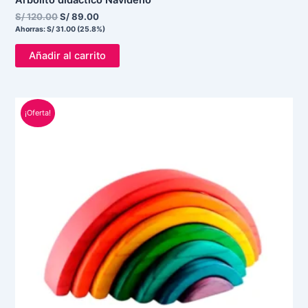
S/
120.00
S/
89.00
Ahorras:
S/
31.00
(25.8%)
Añadir al carrito
El
El
¡Oferta!
precio
precio
original
actual
era:
es:
S/ 120.00.
S/ 95.00.