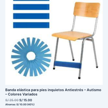
era:
es:
S/ 25.00.
S/ 15.00.
Banda elástica para pies inquietos Antiestrés – Autismo
– Colores Variados
S/
25.00
S/
15.00
Ahorras:
S/
10.00
(40%)