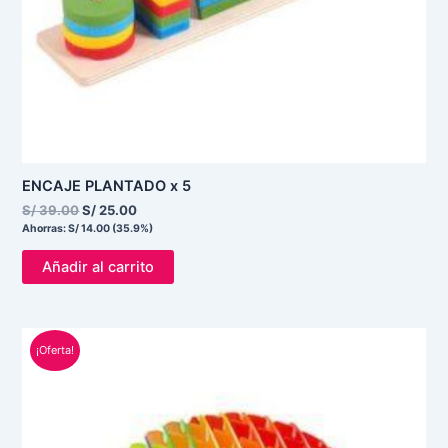
ENCAJE PLANTADO x 5
S/
39.00
S/
25.00
Ahorras:
S/
14.00
(35.9%)
Añadir al carrito
El
El
¡Oferta!
precio
precio
original
actual
era:
es:
S/ 20.00.
S/ 15.00.