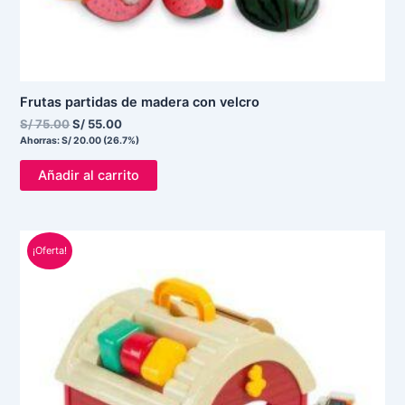
Frutas partidas de madera con velcro
S/
75.00
S/
55.00
Ahorras:
S/
20.00
(26.7%)
Añadir al carrito
El
El
¡Oferta!
precio
precio
original
actual
era:
es:
S/ 95.00.
S/ 55.00.