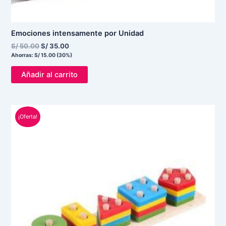
Emociones intensamente por Unidad
S/
50.00
S/
35.00
Ahorras:
S/
15.00
(30%)
Añadir al carrito
El
El
¡Oferta!
precio
precio
original
actual
era:
es:
S/ 39.00.
S/ 25.00.