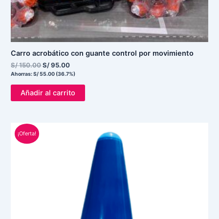
Carro acrobático con guante control por movimiento
S/
150.00
S/
95.00
Ahorras:
S/
55.00
(36.7%)
Añadir al carrito
El
El
¡Oferta!
precio
precio
original
actual
era:
es:
S/ 5.00.
S/ 3.00.