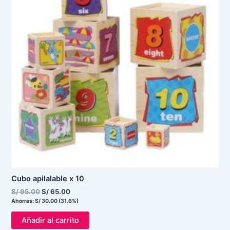
Cubo apilalable x 10
S/
95.00
S/
65.00
Ahorras:
S/
30.00
(31.6%)
Añadir al carrito