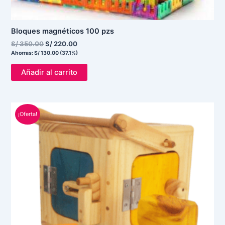
Bloques magnéticos 100 pzs
S/
350.00
S/
220.00
Ahorras:
S/
130.00
(37.1%)
Añadir al carrito
El
El
¡Oferta!
precio
precio
original
actual
era:
es:
S/ 350.00.
S/ 299.00.