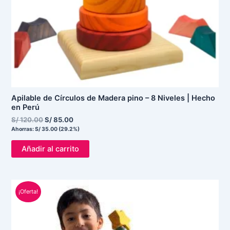
Apilable de Círculos de Madera pino – 8 Niveles | Hecho
en Perú
S/
120.00
S/
85.00
Ahorras:
S/
35.00
(29.2%)
Añadir al carrito
El
El
¡Oferta!
precio
precio
original
actual
era:
es:
S/ 400.00.
S/ 356.00.