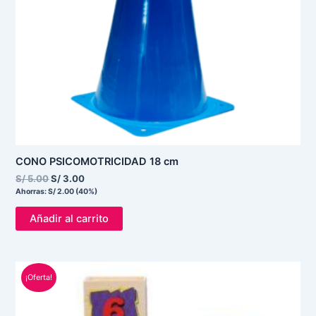
CONO PSICOMOTRICIDAD 18 cm
S/
5.00
S/
3.00
Ahorras:
S/
2.00
(40%)
Añadir al carrito
El
El
¡Oferta!
precio
precio
original
actual
era:
es:
S/ 95.00.
S/ 65.00.