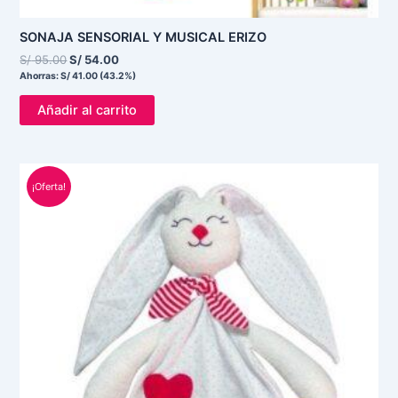
SONAJA SENSORIAL Y MUSICAL ERIZO
S/
95.00
S/
54.00
Ahorras:
S/
41.00
(43.2%)
Añadir al carrito
El
El
precio
precio
¡Oferta!
original
actual
era:
es:
S/ 90.00.
S/ 75.00.