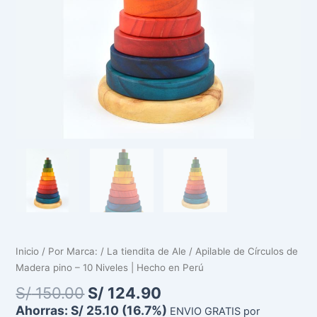
|
Hecho
en
Perú
cantidad
Inicio
/
Por Marca:
/
La tiendita de Ale
/ Apilable de Círculos de
Madera pino – 10 Niveles | Hecho en Perú
S/
150.00
S/
124.90
Ahorras:
S/
25.10
(16.7%)
ENVIO GRATIS por