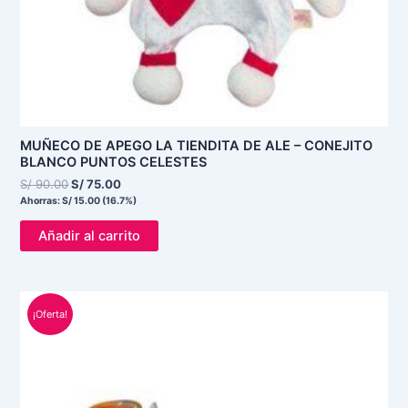
MUÑECO DE APEGO LA TIENDITA DE ALE – CONEJITO
BLANCO PUNTOS CELESTES
S/
90.00
S/
75.00
Ahorras:
S/
15.00
(16.7%)
Añadir al carrito
El
El
precio
precio
¡Oferta!
original
actual
era:
es:
S/ 75.00.
S/ 55.00.