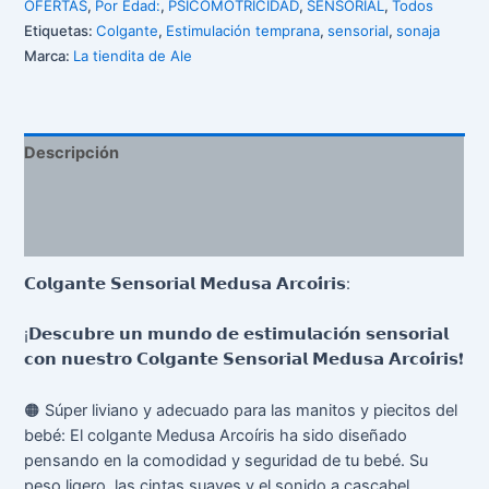
OFERTAS
,
Por Edad:
,
PSICOMOTRICIDAD
,
SENSORIAL
,
Todos
Etiquetas:
Colgante
,
Estimulación temprana
,
sensorial
,
sonaja
Marca:
La tiendita de Ale
Descripción
Información adicional
Valoraciones (0)
𝗖𝗼𝗹𝗴𝗮𝗻𝘁𝗲
𝗦𝗲𝗻𝘀𝗼𝗿𝗶𝗮𝗹
𝗠𝗲𝗱𝘂𝘀𝗮
𝗔𝗿𝗰𝗼𝗶́𝗿𝗶𝘀
:
¡
𝗗𝗲𝘀𝗰𝘂𝗯𝗿𝗲
𝘂𝗻
𝗺𝘂𝗻𝗱𝗼
𝗱𝗲
𝗲𝘀𝘁𝗶𝗺𝘂𝗹𝗮𝗰𝗶𝗼́𝗻
𝘀𝗲𝗻𝘀𝗼𝗿𝗶𝗮𝗹
𝗰𝗼𝗻
𝗻𝘂𝗲𝘀𝘁𝗿𝗼
𝗖𝗼𝗹𝗴𝗮𝗻𝘁𝗲
𝗦𝗲𝗻𝘀𝗼𝗿𝗶𝗮𝗹
𝗠𝗲𝗱𝘂𝘀𝗮
𝗔𝗿𝗰𝗼𝗶́𝗿𝗶𝘀
❗
🟠
Súper liviano y adecuado para las manitos y piecitos del
bebé: El colgante Medusa Arcoíris ha sido diseñado
pensando en la comodidad y seguridad de tu bebé. Su
peso ligero, las cintas suaves y el sonido a cascabel