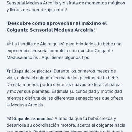
Sensorial Medusa Arcoíris y disfruta de momentos mágicos
y llenos de aprendizaje juntos!
¡
𝗗𝗲𝘀𝗰𝘂𝗯𝗿𝗲
𝗰𝗼́𝗺𝗼
𝗮𝗽𝗿𝗼𝘃𝗲𝗰𝗵𝗮𝗿
𝗮𝗹
𝗺𝗮́𝘅𝗶𝗺𝗼
𝗲𝗹
𝗖𝗼𝗹𝗴𝗮𝗻𝘁𝗲
𝗦𝗲𝗻𝘀𝗼𝗿𝗶𝗮𝗹
𝗠𝗲𝗱𝘂𝘀𝗮
𝗔𝗿𝗰𝗼𝗶́𝗿𝗶𝘀
❗
🌈
La tiendita de Ale te guiará para brindarle a tu bebé una
experiencia sensorial completa con nuestro Colgante
Medusa arcoíris . Aquí tienes algunos tips:
👣
𝐄𝐭𝐚𝐩𝐚
𝐝𝐞
𝐥𝐨𝐬
𝐩𝐢𝐞𝐜𝐢𝐭𝐨𝐬
: Durante los primeros meses de
vida, coloca el colgante cerca de los piecitos de tu bebé.
De esta manera, podrá sentir las suaves texturas al patear
y mover sus piernitas. Estimula su curiosidad y motricidad
mientras disfruta de las diferentes sensaciones que ofrece
la Medusa Arcoíris.
👐
𝐄𝐭𝐚𝐩𝐚
𝐝𝐞
𝐥𝐚𝐬
𝐦𝐚𝐧𝐢𝐭𝐨𝐬
: A medida que tu bebé crezca y
desarrolle su coordinación motora, acerca el colgante hacia