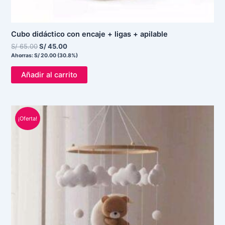
Cubo didáctico con encaje + ligas + apilable
S/
65.00
S/
45.00
Ahorras:
S/
20.00
(30.8%)
Añadir al carrito
El
El
precio
precio
¡Oferta!
original
actual
era:
es:
S/ 90.00.
S/ 85.00.