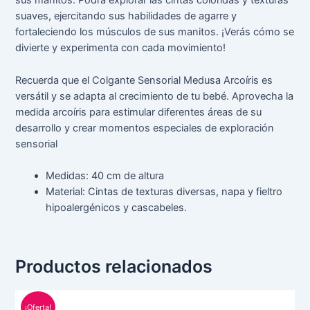
sus manitos. Podrá explorar las cintas coloridas y texturas
suaves, ejercitando sus habilidades de agarre y
fortaleciendo los músculos de sus manitos. ¡Verás cómo se
divierte y experimenta con cada movimiento!
Recuerda que el Colgante Sensorial Medusa Arcoíris es
versátil y se adapta al crecimiento de tu bebé. Aprovecha la
medida arcoíris para estimular diferentes áreas de su
desarrollo y crear momentos especiales de exploración
sensorial
Medidas: 40 cm de altura
Material: Cintas de texturas diversas, napa y fieltro
hipoalergénicos y cascabeles.
Productos relacionados
El
El
precio
precio
¡Oferta!