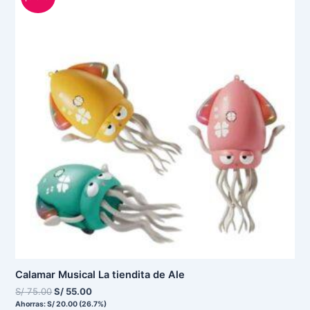
original
actual
era:
es:
S/ 75.00.
S/ 55.00.
Calamar Musical La tiendita de Ale
S/
75.00
S/
55.00
Ahorras:
S/
20.00
(26.7%)