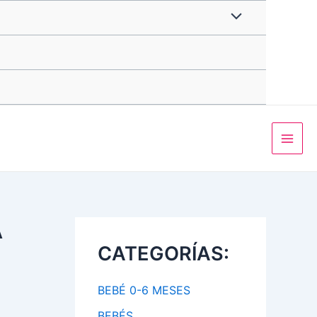
Alternar
menú
Main
Men
A
CATEGORÍAS:
BEBÉ 0-6 MESES
BEBÉS