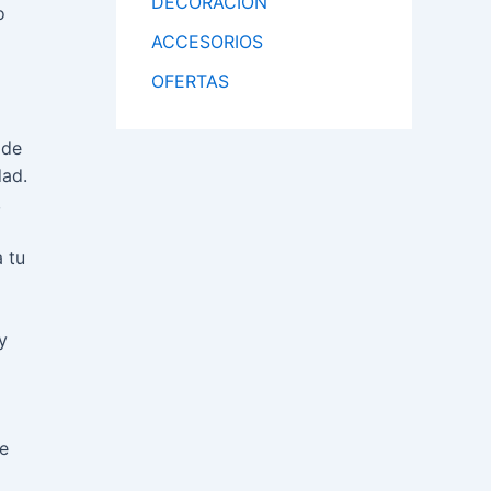
DECORACIÓN
o
ACCESORIOS
OFERTAS
 de
dad.
,
 tu
y
de