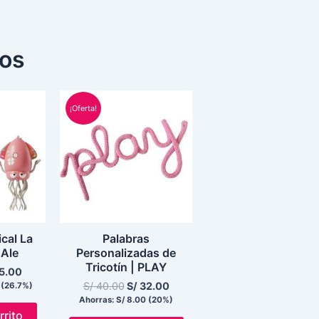
dos
El
El
El
io
precio
precio
precio
¡Oferta!
inal
actual
original
actual
es:
era:
es:
5.00.
S/ 55.00.
S/ 40.00.
S/ 32.00.
cal La
Palabras
 Ale
Personalizadas de
Tricotín | PLAY
5.00
S/
40.00
S/
32.00
(26.7%)
Ahorras:
S/
8.00
(20%)
rrito