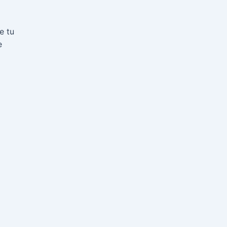
e tu
e