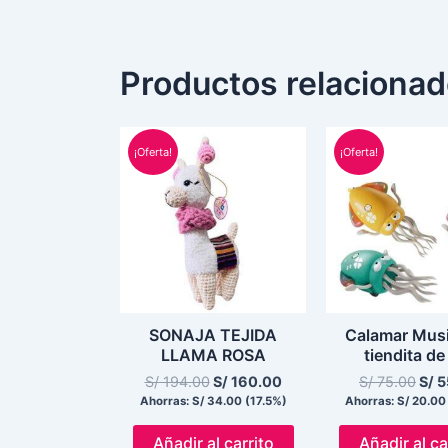
Productos relaciona
El
El
El
precio
precio
prec
¡Oferta!
¡Oferta!
original
actual
orig
era:
es:
era:
S/ 194.00.
S/ 160.00.
S/ 7
SONAJA TEJIDA
Calamar Musi
LLAMA ROSA
tiendita de
S/
194.00
S/
160.00
S/
75.00
S/
5
Ahorras:
S/
34.00
(17.5%)
Ahorras:
S/
20.00
Añadir al carrito
Añadir al ca