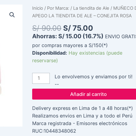
El
El
MUÑECO
Inicio
/
Por Marca:
/
La tiendita de Ale
/ MUÑECO 
precio
precio
DE
APEGO LA TIENDITA DE ALE – CONEJITA ROSA
original
actual
APEGO
S/
90.00
S/
75.00
era:
es:
LA
Ahorras:
S/
15.00
(16.7%)
ENVIO GRATI
S/ 90.00.
S/ 75.00.
TIENDITA
por compras mayores a S/150(*)
DE
Disponibilidad:
Hay existencias (puede
ALE
reservarse)
-
CONEJITA
ROSA
Lo envolvemos y enviamos por ti!
cantidad
--
Añadir al carrito
Delivery express en Lima de 1 a 48 horas(*)
Realizamos envios en Lima y a todo el Perú
Marca registrada - Emisores electrónicos
RUC:10448348062