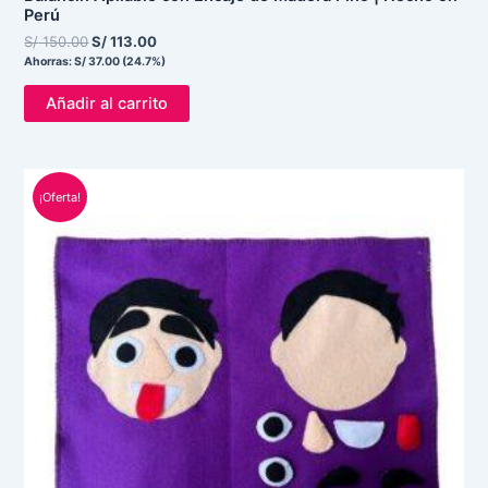
Perú
S/
150.00
S/
113.00
Ahorras:
S/
37.00
(24.7%)
Añadir al carrito
El
El
precio
precio
¡Oferta!
original
actual
era:
es:
S/ 100.00.
S/ 80.00.