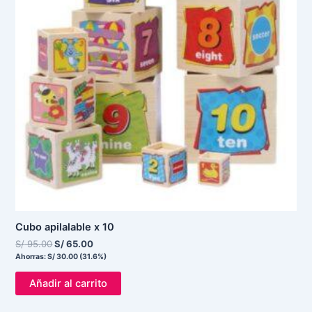
Cubo apilalable x 10
S/
95.00
S/
65.00
Ahorras:
S/
30.00
(31.6%)
Añadir al carrito