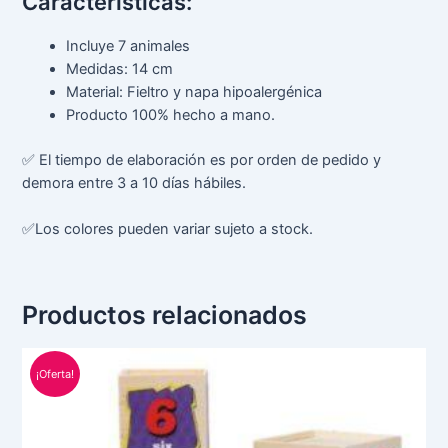
Características:
Incluye 7 animales
Medidas: 14 cm
Material: Fieltro y napa hipoalergénica
Producto 100% hecho a mano.
✅ El tiempo de elaboración es por orden de pedido y
demora entre 3 a 10 días hábiles.
✅Los colores pueden variar sujeto a stock.
Productos relacionados
El
El
precio
precio
¡Oferta!
original
actual
era:
es:
S/ 95.00.
S/ 65.00.