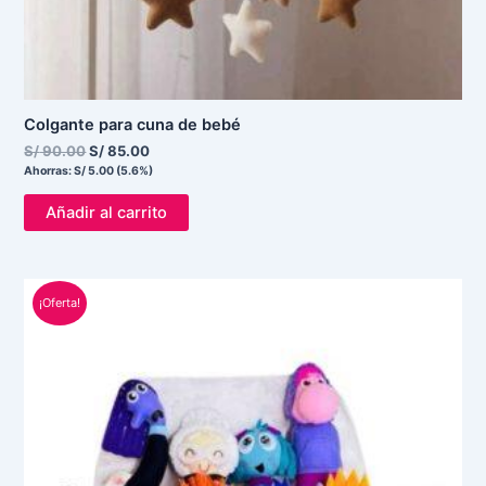
Colgante para cuna de bebé
S/
90.00
S/
85.00
Ahorras:
S/
5.00
(5.6%)
Añadir al carrito
El
El
¡Oferta!
precio
precio
original
actual
era:
es:
S/ 50.00.
S/ 35.00.