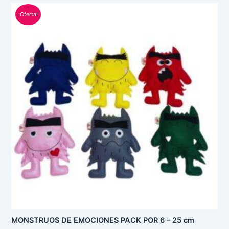
El
El
¡Oferta!
precio
precio
original
actual
era:
es:
S/ 120.00.
S/ 108.00.
MONSTRUOS DE EMOCIONES PACK POR 6 – 25 cm