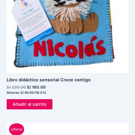
Libro didáctico sensorial Crece contigo
S/
220.00
S/
180.00
Ahorras:
S/
40.00
(18.2%)
Añadir al carrito
El
El
¡Oferta!
precio
precio
original
actual