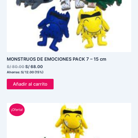
MONSTRUOS DE EMOCIONES PACK 7 – 15 cm
S/
80.00
S/
68.00
Ahorras:
S/
12.00
(15%)
Añadir al carrito
El
El
¡Oferta!
precio
precio
original
actual
era:
es:
S/ 70.00.
S/ 54.00.