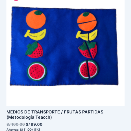
era:
es:
S/ 100.00.
S/ 89.00.
MEDIOS DE TRANSPORTE / FRUTAS PARTIDAS
(Metodología Teacch)
S/
100.00
S/
89.00
Ahorras:
S/
11.00
(11%)