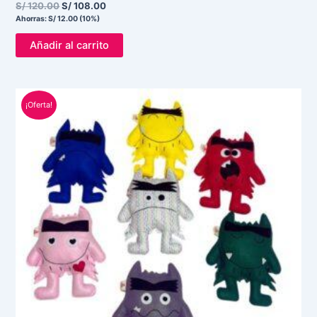
S/
120.00
S/
108.00
Ahorras:
S/
12.00
(10%)
Añadir al carrito
El
El
¡Oferta!
precio
precio
original
actual
era:
es:
S/ 140.00.
S/ 126.00.