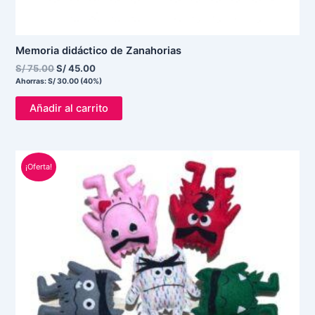
Memoria didáctico de Zanahorias
S/
75.00
S/
45.00
Ahorras:
S/
30.00
(40%)
Añadir al carrito
El
El
¡Oferta!
precio
precio
original
actual
era:
es:
S/ 80.00.
S/ 68.00.