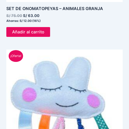
SET DE ONOMATOPEYAS – ANIMALES GRANJA
S/
75.00
S/
63.00
Ahorras:
S/
12.00
(16%)
Añadir al carrito
El
El
¡Oferta!
precio
precio
original
actual
era:
es:
S/ 30.00.
S/ 20.00.