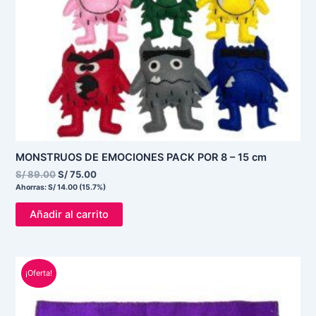
MONSTRUOS DE EMOCIONES PACK POR 8 – 15 cm
S/
89.00
S/
75.00
Ahorras:
S/
14.00
(15.7%)
Añadir al carrito
El
El
¡Oferta!
precio
precio
original
actual
era:
es:
S/ 100.00.
S/ 80.00.