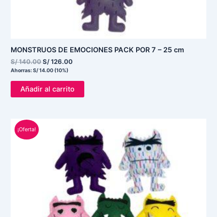
MONSTRUOS DE EMOCIONES PACK POR 7 – 25 cm
S/
140.00
S/
126.00
Ahorras:
S/
14.00
(10%)
Añadir al carrito
El
El
¡Oferta!
precio
precio
original
actual
era:
es:
S/ 89.00.
S/ 75.00.