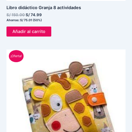
Libro didáctico Granja 8 actividades
S/
150.00
S/
74.99
Ahorras:
S/
75.01
(50%)
Añadir al carrito
El
El
¡Oferta!
precio
precio
original
actual
era:
es:
S/ 150.00.
S/ 74.90.