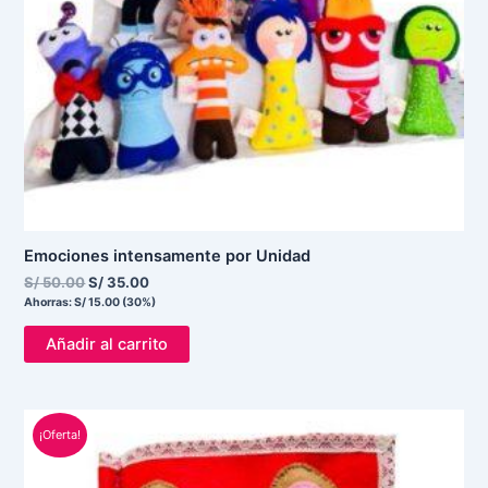
Emociones intensamente por Unidad
S/
50.00
S/
35.00
Ahorras:
S/
15.00
(30%)
Añadir al carrito
El
El
¡Oferta!
precio
precio
original
actual
era:
es: