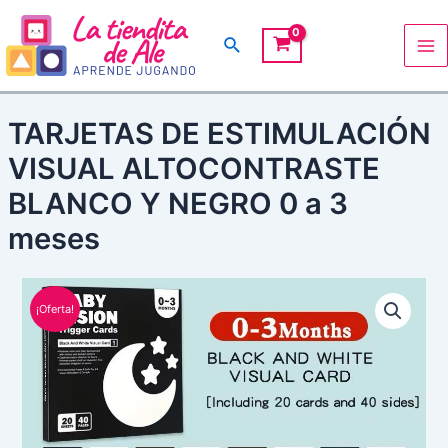
Ir
Ma
al
Buscar
Me
contenido
TARJETAS DE ESTIMULACIÓN
VISUAL ALTOCONTRASTE
BLANCO Y NEGRO 0 a 3
meses
El
El
TARJETAS
precio
precio
DE
¡Oferta!
original
actual
ESTIMULACIÓN
era:
es:
VISUAL
S/ 65.00.
S/ 55.00.
ALTOCONTRASTE
BLANCO
Y