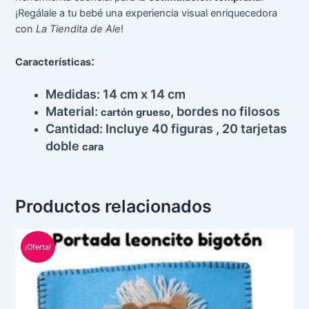
¡Regálale a tu bebé una experiencia visual enriquecedora
con
La Tiendita de Ale
!
:
Características
Medidas: 14 cm x 14 cm
Material:
, bordes no filosos
cartón
grueso
Cantidad: Incluye 40 figuras , 20 tarjetas
doble
cara
Productos relacionados
El
El
precio
precio
¡Oferta!
original
actual
era:
es:
S/ 220.00.
S/ 180.00.