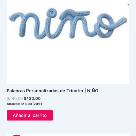
Palabras Personalizadas de Tricotín | NIÑO
S/
40.00
S/
32.00
Ahorras:
S/
8.00
(20%)
Añadir al carrito