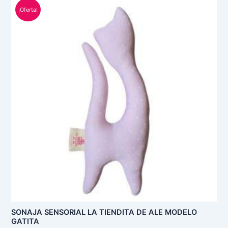
El
El
precio
precio
¡Oferta!
original
actual
era:
es:
S/ 50.00.
S/ 29.00.
SONAJA SENSORIAL LA TIENDITA DE ALE MODELO
GATITA