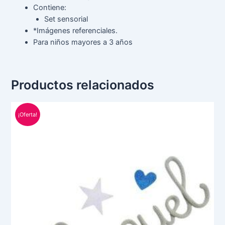
Contiene:
Set sensorial
*Imágenes referenciales.
Para niños mayores a 3 años
Productos relacionados
Rango
Este
de
¡Oferta!
producto
precios:
tiene
desde
S/ 24.00
múltiples
hasta
variantes.
S/ 120.00
Las
opciones
se
pueden
elegir
en