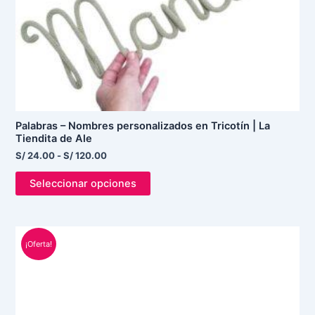
la
página
de
producto
Palabras – Nombres personalizados en Tricotín | La
Tiendita de Ale
S/
24.00
-
S/
120.00
Seleccionar opciones
El
El
precio
precio
¡Oferta!
original
actual
era:
es:
S/ 40.00.
S/ 32.00.