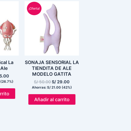
El
El
El
io
precio
precio
precio
¡Oferta!
inal
actual
original
actual
es:
era:
es:
5.00.
S/ 55.00.
S/ 50.00.
S/ 29.00.
cal La
SONAJA SENSORIAL LA
 Ale
TIENDITA DE ALE
MODELO GATITA
5.00
S/
50.00
S/
29.00
(26.7%)
Ahorras:
S/
21.00
(42%)
rrito
Añadir al carrito