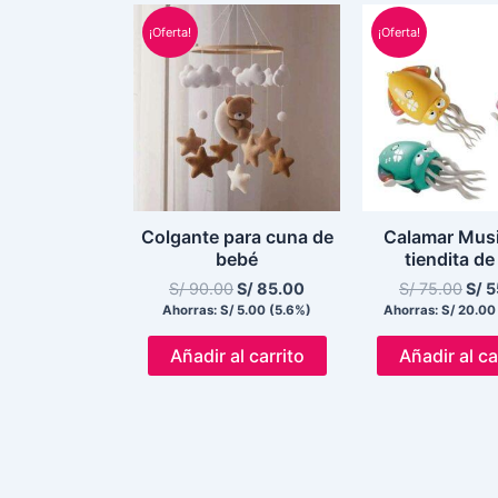
El
El
El
precio
precio
prec
¡Oferta!
¡Oferta!
original
actual
orig
era:
es:
era:
S/ 90.00.
S/ 85.00.
S/ 7
Colgante para cuna de
Calamar Musi
bebé
tiendita de
S/
90.00
S/
85.00
S/
75.00
S/
5
Ahorras:
S/
5.00
(5.6%)
Ahorras:
S/
20.00
Añadir al carrito
Añadir al ca