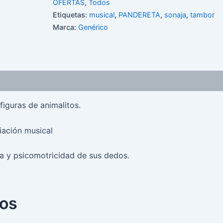
OFERTAS
,
Todos
Etiquetas:
musical
,
PANDERETA
,
sonaja
,
tambor
Marca:
Genérico
oraciones (0)
iguras de animalitos.
ciación musical
va y psicomotricidad de sus dedos.
dos