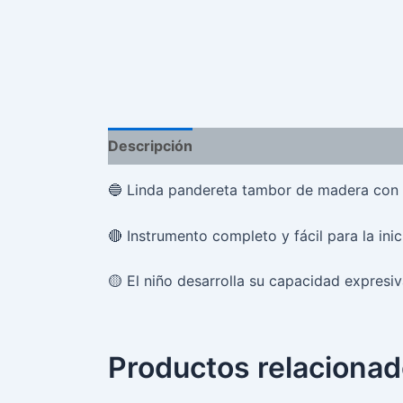
Descripción
Información adicional
Val
🔵
Linda pandereta
tambor
de madera con f
🔴
Instrumento completo y fácil para la ini
🟡
El niño desarrolla su capacidad expresi
Productos relaciona