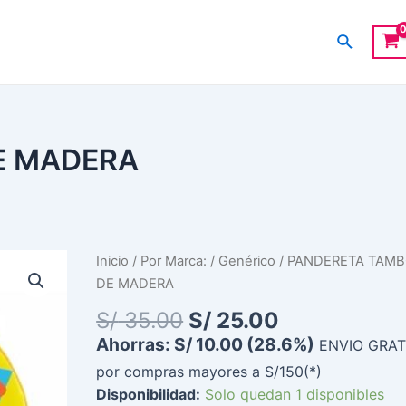
Buscar
E MADERA
El
El
PANDERETA
Inicio
/
Por Marca:
/
Genérico
/ PANDERETA TAM
precio
precio
TAMBOR
DE MADERA
original
actual
DE
S/
35.00
S/
25.00
era:
es:
MADERA
Ahorras:
S/
10.00
(28.6%)
ENVIO GRAT
S/ 35.00.
S/ 25.00.
cantidad
por compras mayores a S/150(*)
Disponibilidad:
Solo quedan 1 disponibles