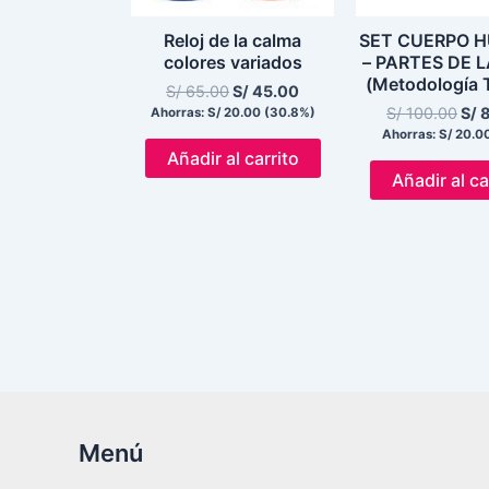
Reloj de la calma
SET CUERPO 
colores variados
– PARTES DE 
(Metodología 
S/
65.00
S/
45.00
S/
100.00
S/
8
Ahorras:
S/
20.00
(30.8%)
Ahorras:
S/
20.0
Añadir al carrito
Añadir al ca
Menú