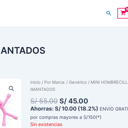
Buscar
IMANTADOS
El
El
Inicio
/
Por Marca:
/
Genérico
/ MINI HOMBRECIL
precio
precio
IMANTADOS
original
actual
S/
55.00
S/
45.00
era:
es:
Ahorras:
S/
10.00
(18.2%)
ENVIO GRAT
S/ 55.00.
S/ 45.00.
por compras mayores a S/150(*)
Sin existencias