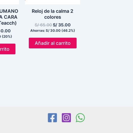
HUMANO
Reloj de la calma 2
LA CARA
colores
Teacch)
S/
65.00
S/
35.00
0.00
Ahorras:
S/
30.00
(46.2%)
0
(20%)
Añadir al carrito
rrito