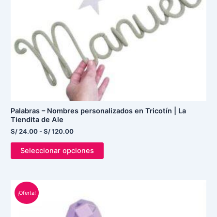
elegir
en
la
página
de
producto
Palabras – Nombres personalizados en Tricotín | La
Tiendita de Ale
S/
24.00
-
S/
120.00
Seleccionar opciones
El
El
precio
precio
¡Oferta!
original
actual
era:
es:
S/ 65.00.
S/ 45.00.