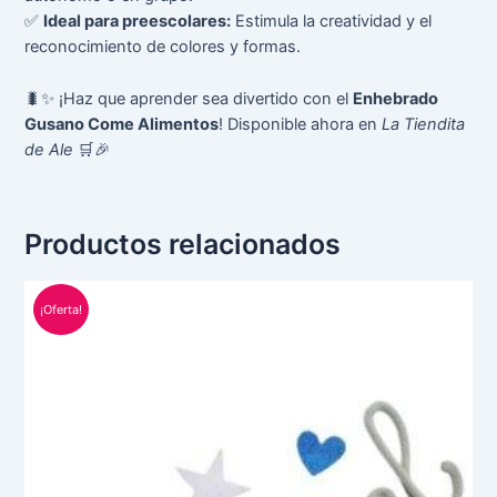
✅
Ideal para preescolares:
Estimula la creatividad y el
reconocimiento de colores y formas.
🐛✨ ¡Haz que aprender sea divertido con el
Enhebrado
Gusano Come Alimentos
! Disponible ahora en
La Tiendita
de Ale
🛒🎉
Productos relacionados
Rango
Este
de
¡Oferta!
producto
precios:
tiene
desde
S/ 24.00
múltiples
hasta
variantes.
S/ 120.00
Las
opciones
se
pueden