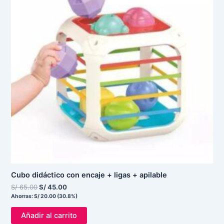
Cubo didáctico con encaje + ligas + apilable
S/
65.00
S/
45.00
Ahorras:
S/
20.00
(30.8%)
Añadir al carrito