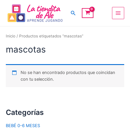
Ir
Main
al
Buscar
Men
contenido
Inicio
/ Productos etiquetados “mascotas”
mascotas
No se han encontrado productos que coincidan
con tu selección.
Categorías
BEBÉ 0-6 MESES