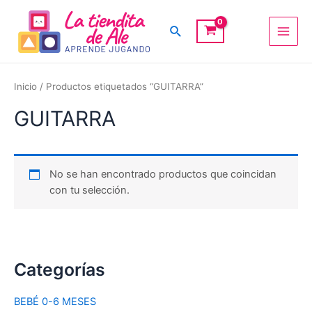
Ir
Main
al
Buscar
Men
contenido
Inicio
/ Productos etiquetados “GUITARRA”
GUITARRA
No se han encontrado productos que coincidan
con tu selección.
Categorías
BEBÉ 0-6 MESES